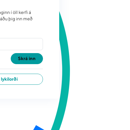
inn í öll kerfi á
áðu þig inn með
Skrá inn
lykilorði