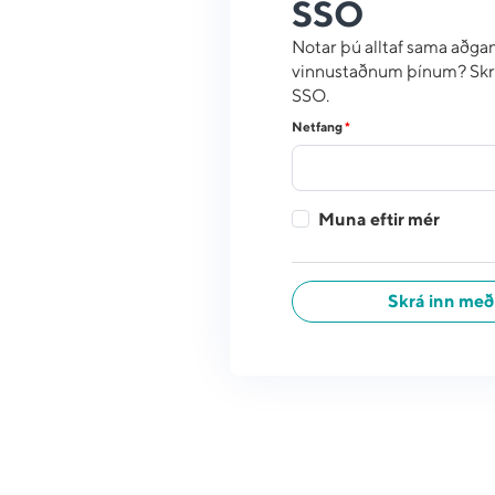
SSO
Notar þú alltaf sama aðgang
vinnustaðnum þínum? Skr
SSO.
Netfang
*
Muna eftir mér
Skrá inn með 